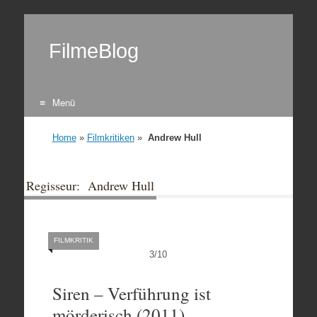
FilmeBlog
Menü
Zum Inhalt springen
Home
»
Filmkritiken
»
Andrew Hull
Regisseur: Andrew Hull
FILMKRITIK
3
/
10
Siren – Verführung ist
mörderisch (2011)