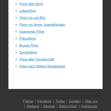
Filme über Mord
Liebesfilme
Filme mit viel Blut
Filme mit keiner Jugendfreigabe
Spannende Filme
Polizeifilme
Brutale Filme
Zombiefilme
Filme über Freundschaft
Filme nach Wahrer Begebenheit
Partner
Facebook
Twitter
Google+
Über uns
Werbung
Sitemap
Datenschutz
Impressum