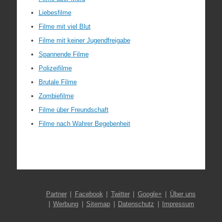
Liebesfilme
Filme mit viel Blut
Filme mit keiner Jugendfreigabe
Spannende Filme
Polizeifilme
Brutale Filme
Zombiefilme
Filme über Freundschaft
Filme nach Wahrer Begebenheit
Partner
Facebook
Twitter
Google+
Über uns
Werbung
Sitemap
Datenschutz
Impressum