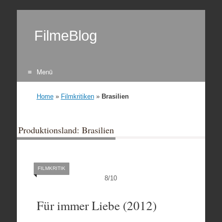
FilmeBlog
Menü
Zum Inhalt springen
Home
»
Filmkritiken
»
Brasilien
Produktionsland: Brasilien
FILMKRITIK
8
/
10
Für immer Liebe (2012)