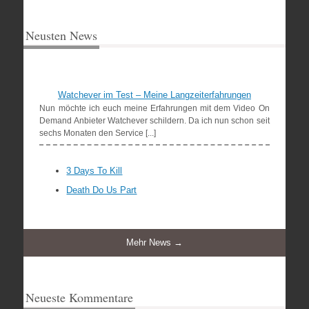
Neusten News
Watchever im Test – Meine Langzeiterfahrungen
Nun möchte ich euch meine Erfahrungen mit dem Video On
Demand Anbieter Watchever schildern. Da ich nun schon seit
sechs Monaten den Service [...]
3 Days To Kill
Death Do Us Part
Mehr News →
Neueste Kommentare