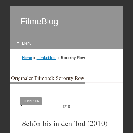
FilmeBlog
Menü
Zum Inhalt springen
Home
»
Filmkritiken
»
Sorority Row
Originaler Filmtitel: Sorority Row
FILMKRITIK
6
/
10
Schön bis in den Tod (2010)