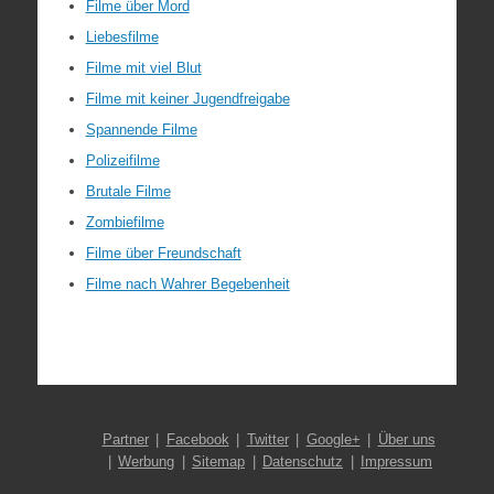
Filme über Mord
Liebesfilme
Filme mit viel Blut
Filme mit keiner Jugendfreigabe
Spannende Filme
Polizeifilme
Brutale Filme
Zombiefilme
Filme über Freundschaft
Filme nach Wahrer Begebenheit
Partner
Facebook
Twitter
Google+
Über uns
Werbung
Sitemap
Datenschutz
Impressum