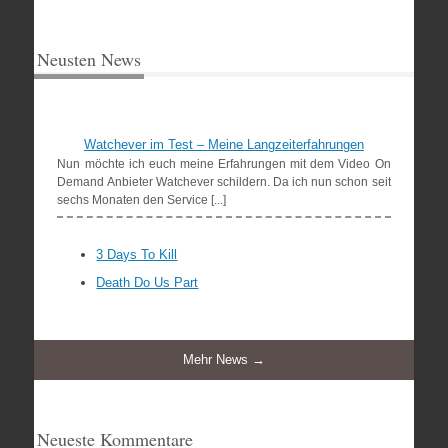
Neusten News
Watchever im Test – Meine Langzeiterfahrungen
Nun möchte ich euch meine Erfahrungen mit dem Video On
Demand Anbieter Watchever schildern. Da ich nun schon seit
sechs Monaten den Service [...]
3 Days To Kill
Death Do Us Part
Mehr News →
Neueste Kommentare