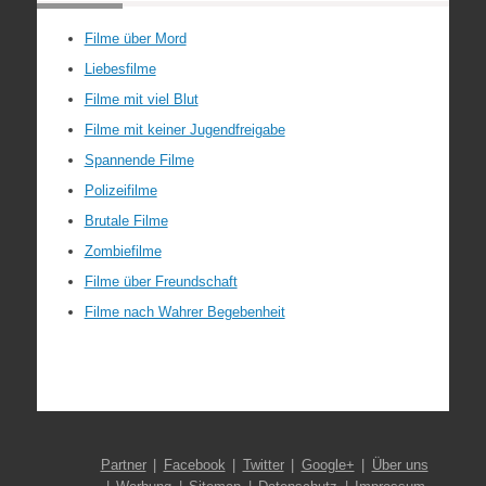
Filme über Mord
Liebesfilme
Filme mit viel Blut
Filme mit keiner Jugendfreigabe
Spannende Filme
Polizeifilme
Brutale Filme
Zombiefilme
Filme über Freundschaft
Filme nach Wahrer Begebenheit
Partner
Facebook
Twitter
Google+
Über uns