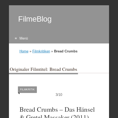
FilmeBlog
Menü
Zum Inhalt springen
Home
»
Filmkritiken
»
Bread Crumbs
Originaler Filmtitel: Bread Crumbs
FILMKRITIK
3
/
10
Bread Crumbs – Das Hänsel
& Gretel Massaker (2011)