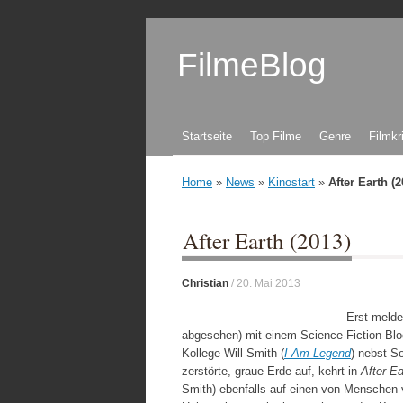
FilmeBlog
Zum Inhalt springen
Startseite
Top Filme
Genre
Filmkr
Home
»
News
»
Kinostart
»
After Earth (2
After Earth (2013)
Christian
/
20. Mai 2013
Erst melde
abgesehen) mit einem Science-Fiction-Blo
Kollege Will Smith (
I Am Legend
) nebst S
zerstörte, graue Erde auf, kehrt in
After E
Smith) ebenfalls auf einen von Menschen v