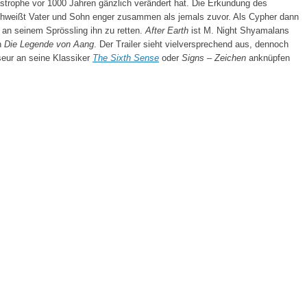
strophe vor 1000 Jahren gänzlich verändert hat. Die Erkundung des
chweißt Vater und Sohn enger zusammen als jemals zuvor. Als Cypher dann
 an seinem Sprössling ihn zu retten.
After Earth
ist M. Night Shyamalans
n
Die Legende von Aang
. Der Trailer sieht vielversprechend aus, dennoch
seur an seine Klassiker
The Sixth Sense
oder
Signs – Zeichen
anknüpfen