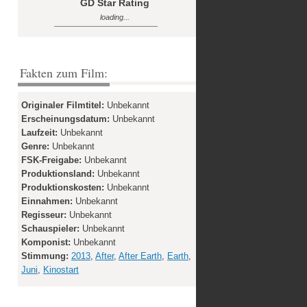
GD Star Rating
loading...
Fakten zum Film:
Originaler Filmtitel:
Unbekannt
Erscheinungsdatum:
Unbekannt
Laufzeit:
Unbekannt
Genre:
Unbekannt
FSK-Freigabe:
Unbekannt
Produktionsland:
Unbekannt
Produktionskosten:
Unbekannt
Einnahmen:
Unbekannt
Regisseur:
Unbekannt
Schauspieler:
Unbekannt
Komponist:
Unbekannt
Stimmung:
2013
,
After
,
After Earth
,
Earth
,
Juni
,
Kinostart