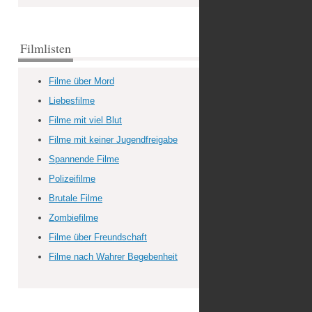
Filmlisten
Filme über Mord
Liebesfilme
Filme mit viel Blut
Filme mit keiner Jugendfreigabe
Spannende Filme
Polizeifilme
Brutale Filme
Zombiefilme
Filme über Freundschaft
Filme nach Wahrer Begebenheit