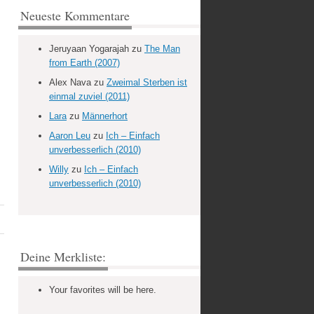
Neueste Kommentare
Jeruyaan Yogarajah
zu
The Man
from Earth (2007)
Alex Nava
zu
Zweimal Sterben ist
einmal zuviel (2011)
Lara
zu
Männerhort
Aaron Leu
zu
Ich – Einfach
unverbesserlich (2010)
Willy
zu
Ich – Einfach
unverbesserlich (2010)
Deine Merkliste:
Your favorites will be here.