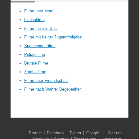
Filme über Mord
Liebesfilme
Filme mit viel Blut
Filme mit keiner Jugendfreigabe
Spannende Filme
Polizeifilme
Brutale Filme
Zombiefilme
Filme über Freundschaft
Filme nach Wahrer Begebenheit
Partner
Facebook
Twitter
Google+
Über uns