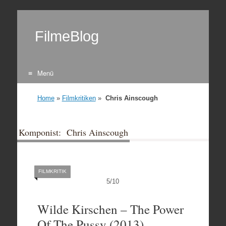
FilmeBlog
Menü
Zum Inhalt springen
Home
»
Filmkritiken
»
Chris Ainscough
Komponist: Chris Ainscough
FILMKRITIK
5
/
10
Wilde Kirschen – The Power
Of The Pussy (2013)