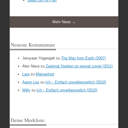
Death Do Us Part
Mehr News →
Neueste Kommentare
Jeruyaan Yogarajah
zu
The Man from Earth (2007)
Alex Nava
zu
Zweimal Sterben ist einmal zuviel (2011)
Lara
zu
Männerhort
Aaron Leu
zu
Ich – Einfach unverbesserlich (2010)
Willy
zu
Ich – Einfach unverbesserlich (2010)
Deine Merkliste: