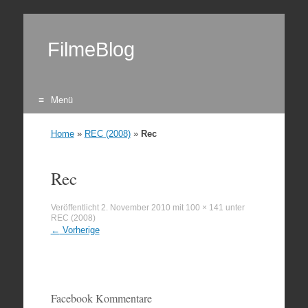
FilmeBlog
Menü
Zum Inhalt springen
Home
»
REC (2008)
»
Rec
Rec
Veröffentlicht
2. November 2010
mit
100 × 141
unter
REC (2008)
←
Vorherige
Facebook Kommentare