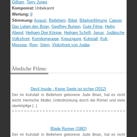
Gilliam
,
Terry Jones
Komponist:
Unbekannt
Wertung:
9
Stimmung:
August
,
Betlehem
,
Bibel
,
Bibelverfilmung
,
Caeser
,
Das Leben des Brian
,
Geoffrey Burgon
,
Gute Filme
,
Heilig
Abend
,
Heiligen Drei Könige
,
Heiligen Schrift
,
Jesus
,
Judäische
Volksfront
,
Komikergruppe
,
Kreuzigung
,
Kuhstall
,
Kult
,
Messias
,
Rom
,
Stern
,
Vloksfront von Judäa
Ähnliche Filme:
Devil Inside - Keine Seele ist sicher (2012)
Der im Kuhstall in Betlehem geborene Jude Brian, hat es nicht
leicht. Herrische Mutter, Unterdrückung durch die Römer und viele
starrköpfige [...]
Blade Runner (1982)
Der im Kuhstall in Betlehem geborene Jude Brian, hat es nicht