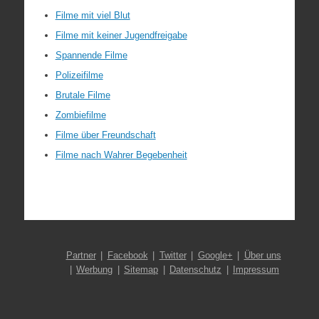
Filme mit viel Blut
Filme mit keiner Jugendfreigabe
Spannende Filme
Polizeifilme
Brutale Filme
Zombiefilme
Filme über Freundschaft
Filme nach Wahrer Begebenheit
Partner
Facebook
Twitter
Google+
Über uns
Werbung
Sitemap
Datenschutz
Impressum