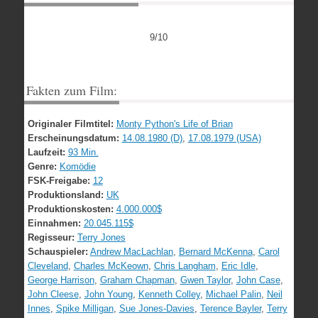
9/10
Fakten zum Film:
Originaler Filmtitel:
Monty Python's Life of Brian
Erscheinungsdatum:
14.08.1980 (D)
,
17.08.1979 (USA)
Laufzeit:
93 Min.
Genre:
Komödie
FSK-Freigabe:
12
Produktionsland:
UK
Produktionskosten:
4.000.000$
Einnahmen:
20.045.115$
Regisseur:
Terry Jones
Schauspieler:
Andrew MacLachlan
,
Bernard McKenna
,
Carol
Cleveland
,
Charles McKeown
,
Chris Langham
,
Eric Idle
,
George Harrison
,
Graham Chapman
,
Gwen Taylor
,
John Case
,
John Cleese
,
John Young
,
Kenneth Colley
,
Michael Palin
,
Neil
Innes
,
Spike Milligan
,
Sue Jones-Davies
,
Terence Bayler
,
Terry