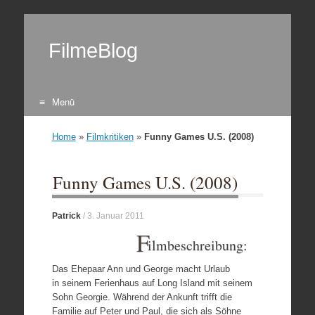
FilmeBlog
Menü
Zum Inhalt springen
Home
»
Filmkritiken
»
Funny Games U.S. (2008)
Funny Games U.S. (2008)
Patrick
/
3. Januar 2011
F
ilmbeschreibung:
Das Ehepaar Ann und George macht Urlaub
in seinem Ferienhaus auf Long Island mit seinem
Sohn Georgie. Während der Ankunft trifft die
Familie auf Peter und Paul, die sich als Söhne