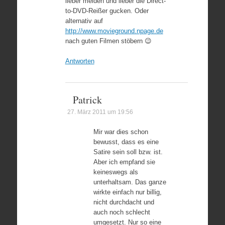
lieber meiden und lieber die Direct-
to-DVD-Reißer gucken. Oder
alternativ auf
http://www.movieground.npage.de
nach guten Filmen stöbern 😉
Antworten
Patrick
27. März 2011 um 19:56
Mir war dies schon
bewusst, dass es eine
Satire sein soll bzw. ist.
Aber ich empfand sie
keineswegs als
unterhaltsam. Das ganze
wirkte einfach nur billig,
nicht durchdacht und
auch noch schlecht
umgesetzt. Nur so eine