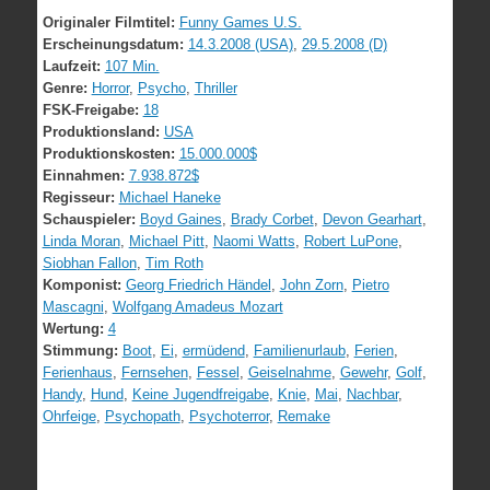
Originaler Filmtitel:
Funny Games U.S.
Erscheinungsdatum:
14.3.2008 (USA)
,
29.5.2008 (D)
Laufzeit:
107 Min.
Genre:
Horror
,
Psycho
,
Thriller
FSK-Freigabe:
18
Produktionsland:
USA
Produktionskosten:
15.000.000$
Einnahmen:
7.938.872$
Regisseur:
Michael Haneke
Schauspieler:
Boyd Gaines
,
Brady Corbet
,
Devon Gearhart
,
Linda Moran
,
Michael Pitt
,
Naomi Watts
,
Robert LuPone
,
Siobhan Fallon
,
Tim Roth
Komponist:
Georg Friedrich Händel
,
John Zorn
,
Pietro
Mascagni
,
Wolfgang Amadeus Mozart
Wertung:
4
Stimmung:
Boot
,
Ei
,
ermüdend
,
Familienurlaub
,
Ferien
,
Ferienhaus
,
Fernsehen
,
Fessel
,
Geiselnahme
,
Gewehr
,
Golf
,
Handy
,
Hund
,
Keine Jugendfreigabe
,
Knie
,
Mai
,
Nachbar
,
Ohrfeige
,
Psychopath
,
Psychoterror
,
Remake