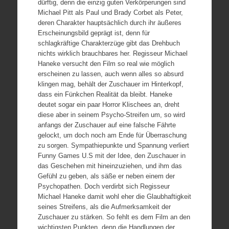
dürftig, denn die einzig guten Verkörperungen sind
Michael Pitt als Paul und Brady Corbet als Peter,
deren Charakter hauptsächlich durch ihr äußeres
Erscheinungsbild geprägt ist, denn für
schlagkräftige Charakterzüge gibt das Drehbuch
nichts wirklich brauchbares her. Regisseur Michael
Haneke versucht den Film so real wie möglich
erscheinen zu lassen, auch wenn alles so absurd
klingen mag, behält der Zuschauer im Hinterkopf,
dass ein Fünkchen Realität da bleibt. Haneke
deutet sogar ein paar Horror Klischees an, dreht
diese aber in seinem Psycho-Streifen um, so wird
anfangs der Zuschauer auf eine falsche Fährte
gelockt, um doch noch am Ende für Überraschung
zu sorgen. Sympathiepunkte und Spannung verliert
Funny Games U.S mit der Idee, den Zuschauer in
das Geschehen mit hineinzuziehen, und ihm das
Gefühl zu geben, als säße er neben einem der
Psychopathen. Doch verdirbt sich Regisseur
Michael Haneke damit wohl eher die Glaubhaftigkeit
seines Streifens, als die Aufmerksamkeit der
Zuschauer zu stärken. So fehlt es dem Film an den
wichtigsten Punkten, denn die Handlungen der