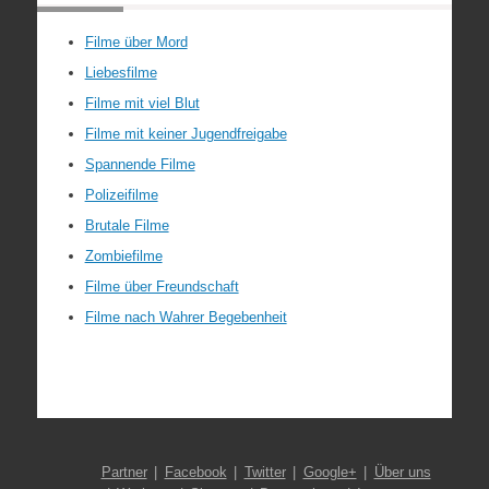
Filme über Mord
Liebesfilme
Filme mit viel Blut
Filme mit keiner Jugendfreigabe
Spannende Filme
Polizeifilme
Brutale Filme
Zombiefilme
Filme über Freundschaft
Filme nach Wahrer Begebenheit
Partner
Facebook
Twitter
Google+
Über uns