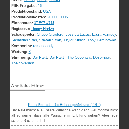
FSK-Freigabe:
16
Produktionsland:
USA
Produktionskosten:
20.000.000$
Einnahmen:
37.597.471$
Regisseur:
Renny Harlyn
Schauspieler:
Chace Crawford
,
Jessica Lucas
,
Laura Ramsey
,
Sebastian Stan
,
Steven Strait
,
Taylor Kitsch
,
Toby Hemingway
Komponist:
tomandandy
Wertung:
6
Stimmung:
Der Pakt
,
Der Pakt - The Covenant
,
Dezember
,
The covenant
Ähnliche Filme:
Pitch Perfect - Die Bühne gehört uns (2012)
Der Pakt macht alle unsere Wünsche wahr, denn wer möchte nicht
all zu gerne, dass alle Wünsche in Erfüllung gehen? Aber jede
schöne Sache hat [...]