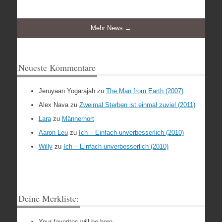
Mehr News →
Neueste Kommentare
Jeruyaan Yogarajah
zu
The Man from Earth (2007)
Alex Nava
zu
Zweimal Sterben ist einmal zuviel (2011)
Lara
zu
Männerhort
Aaron Leu
zu
Ich – Einfach unverbesserlich (2010)
Willy
zu
Ich – Einfach unverbesserlich (2010)
Deine Merkliste:
Your favorites will be here.