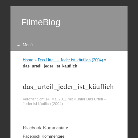
FilmeBlog
Menü
Zum Inhalt springen
Home
»
Das Urteil – Jeder ist käuflich (2004)
»
das_urteil_jeder_ist_käuflich
das_urteil_jeder_ist_käuflich
Veröffentlicht
14. Mai 2011
mit
×
unter
Das Urteil –
Jeder ist käuflich (2004)
Facebook Kommentare
Facebook Kommentare