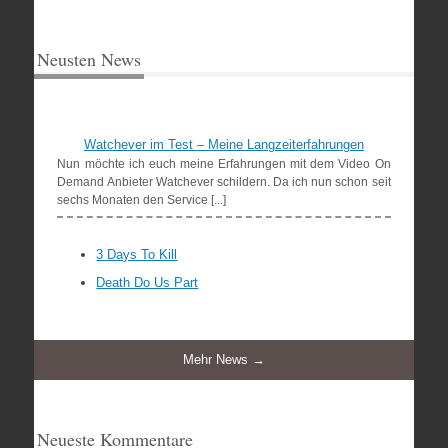
Neusten News
Watchever im Test – Meine Langzeiterfahrungen
Nun möchte ich euch meine Erfahrungen mit dem Video On
Demand Anbieter Watchever schildern. Da ich nun schon seit
sechs Monaten den Service [...]
3 Days To Kill
Death Do Us Part
Mehr News →
Neueste Kommentare