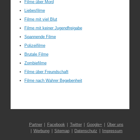
Filme über Mord
Liebesfilme
Filme mit viel Blut
Filme mit keiner Jugendfreigabe
Spannende Filme
Polizeifilme
Brutale Filme
Zombiefilme
Filme über Freundschaft
Filme nach Wahrer Begebenheit
Partner
Facebook
Twitter
Google+
Über uns
Werbung
Sitemap
Datenschutz
Impressum