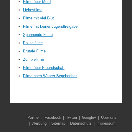
Filme über Mord
Liebesfilme
Filme mit viel Blut
Filme mit keiner Jugendfreigabe
Spannende Filme
Polizeifilme
Brutale Filme
Zombiefilme
Filme über Freundschaft
Filme nach Wahrer Begebenheit
Partner
Facebook
Twitter
Google+
Über uns
Werbung
Sitemap
Datenschutz
Impressum