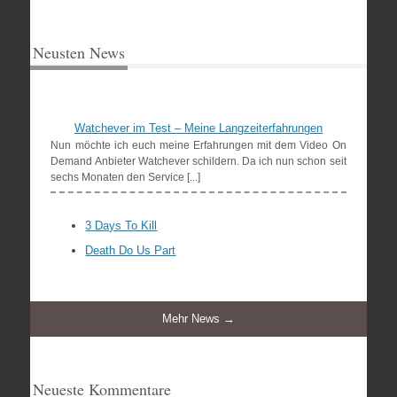
Neusten News
Watchever im Test – Meine Langzeiterfahrungen
Nun möchte ich euch meine Erfahrungen mit dem Video On
Demand Anbieter Watchever schildern. Da ich nun schon seit
sechs Monaten den Service [...]
3 Days To Kill
Death Do Us Part
Mehr News →
Neueste Kommentare