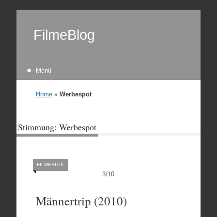
FilmeBlog
Menü
Zum Inhalt springen
Home
»
Werbespot
Stimmung: Werbespot
FILMKRITIK
3
/
10
Männertrip (2010)