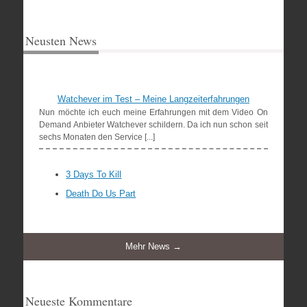
Neusten News
Watchever im Test – Meine Langzeiterfahrungen
Nun möchte ich euch meine Erfahrungen mit dem Video On
Demand Anbieter Watchever schildern. Da ich nun schon seit
sechs Monaten den Service [...]
3 Days To Kill
Death Do Us Part
Mehr News →
Neueste Kommentare