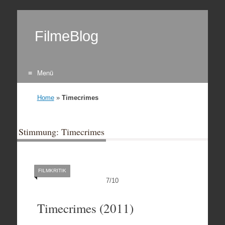
FilmeBlog
Menü
Zum Inhalt springen
Home
»
Timecrimes
Stimmung: Timecrimes
FILMKRITIK
7
/
10
Timecrimes (2011)