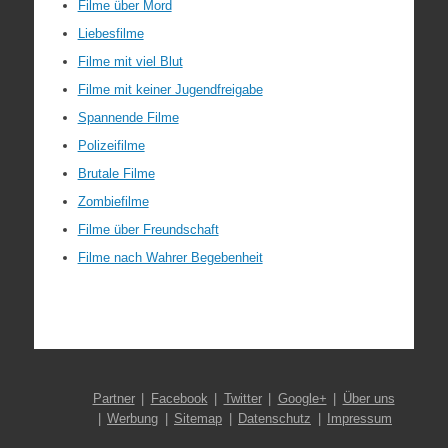
Filme über Mord
Liebesfilme
Filme mit viel Blut
Filme mit keiner Jugendfreigabe
Spannende Filme
Polizeifilme
Brutale Filme
Zombiefilme
Filme über Freundschaft
Filme nach Wahrer Begebenheit
Partner
Facebook
Twitter
Google+
Über uns
Werbung
Sitemap
Datenschutz
Impressum