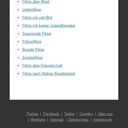
Filme über Mord
Liebesfilme
Filme mit viel Blut
Filme mit keiner Jugendfreigabe
Spannende Filme
Polizeifilme
Brutale Filme
Zombiefilme
Filme über Freundschaft
Filme nach Wahrer Begebenheit
Partner
Facebook
Twitter
Google+
Über uns
Werbung
Sitemap
Datenschutz
Impressum