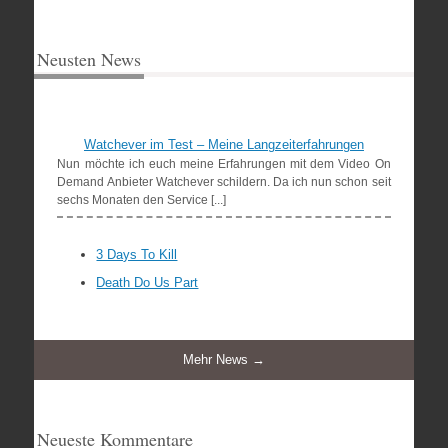
Neusten News
Watchever im Test – Meine Langzeiterfahrungen
Nun möchte ich euch meine Erfahrungen mit dem Video On
Demand Anbieter Watchever schildern. Da ich nun schon seit
sechs Monaten den Service [...]
3 Days To Kill
Death Do Us Part
Mehr News →
Neueste Kommentare