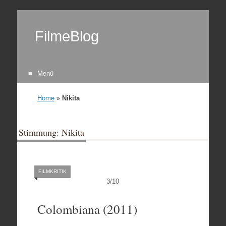
FilmeBlog
Menü
Zum Inhalt springen
Home
»
Nikita
Stimmung: Nikita
FILMKRITIK
3
/
10
Colombiana (2011)