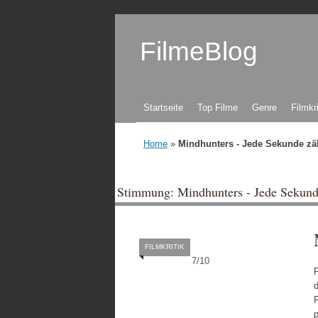
FilmeBlog
Zum Inhalt springen
Startseite
Top Filme
Genre
Filmkr
Home
»
Mindhunters - Jede Sekunde zä
Stimmung: Mindhunters - Jede Sekund
FILMKRITIK
7
/
10
d
F