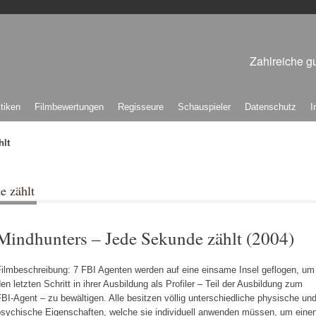
Zahlreiche gu
itiken
Filmbewertungen
Regisseure
Schauspieler
Datenschutz
I
hlt
e zählt
Mindhunters – Jede Sekunde zählt (2004)
Filmbeschreibung: 7 FBI Agenten werden auf eine einsame Insel geflogen, um
en letzten Schritt in ihrer Ausbildung als Profiler – Teil der Ausbildung zum
BI-Agent – zu bewältigen. Alle besitzen völlig unterschiedliche physische un
psychische Eigenschaften, welche sie individuell anwenden müssen, um eine