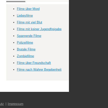
Filme über Mord
Liebesfilme
Filme mit viel Blut
Filme mit keiner Jugendfreigabe
Spannende Filme
Polizeifilme
Brutale Filme
Zombiefilme
Filme über Freundschaft
Filme nach Wahrer Begebenheit
utz
Impressum