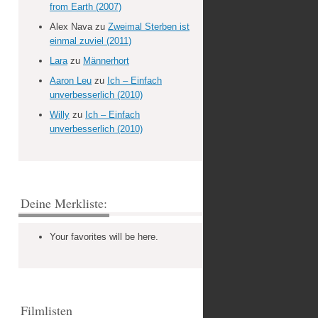
from Earth (2007)
Alex Nava
zu
Zweimal Sterben ist
einmal zuviel (2011)
Lara
zu
Männerhort
Aaron Leu
zu
Ich – Einfach
unverbesserlich (2010)
Willy
zu
Ich – Einfach
unverbesserlich (2010)
Deine Merkliste:
Your favorites will be here.
Filmlisten