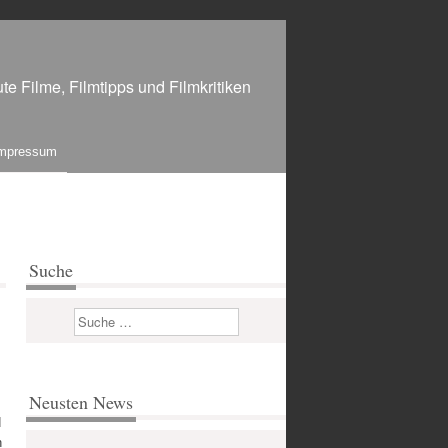
te Filme, Filmtipps und Filmkritiken
mpressum
Suche
Suchen
Neusten News
d
n