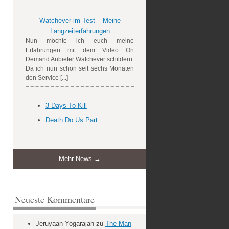
Watchever im Test – Meine
Langzeiterfahrungen
Nun möchte ich euch meine
Erfahrungen mit dem Video On
Demand Anbieter Watchever schildern.
Da ich nun schon seit sechs Monaten
den Service [...]
3 Days To Kill
Death Do Us Part
Mehr News →
Neueste Kommentare
Jeruyaan Yogarajah
zu
The Man