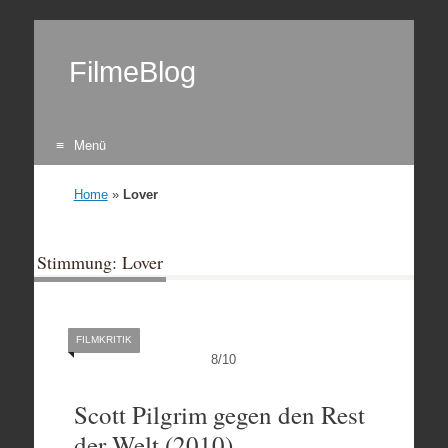
FilmeBlog
Menü
Zum Inhalt springen
Home
»
Lover
Stimmung: Lover
FILMKRITIK
8
/
10
Scott Pilgrim gegen den Rest
der Welt (2010)