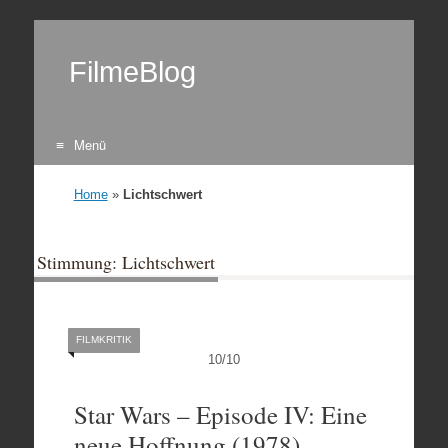
FilmeBlog
Menü
Zum Inhalt springen
Home
»
Lichtschwert
Stimmung: Lichtschwert
FILMKRITIK
10
/
10
Star Wars – Episode IV: Eine
neue Hoffnung (1978)