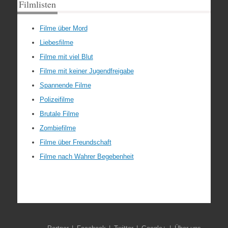
Filmlisten
Filme über Mord
Liebesfilme
Filme mit viel Blut
Filme mit keiner Jugendfreigabe
Spannende Filme
Polizeifilme
Brutale Filme
Zombiefilme
Filme über Freundschaft
Filme nach Wahrer Begebenheit