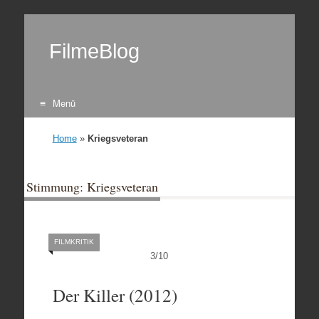
FilmeBlog
Menü
Zum Inhalt springen
Home
»
Kriegsveteran
Stimmung: Kriegsveteran
FILMKRITIK
3
/
10
Der Killer (2012)