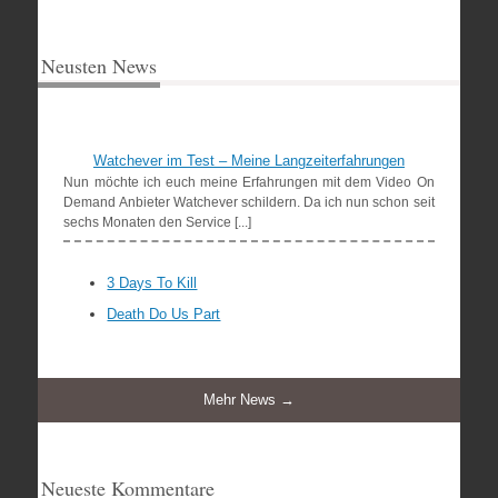
Neusten News
Watchever im Test – Meine Langzeiterfahrungen
Nun möchte ich euch meine Erfahrungen mit dem Video On
Demand Anbieter Watchever schildern. Da ich nun schon seit
sechs Monaten den Service [...]
3 Days To Kill
Death Do Us Part
Mehr News →
Neueste Kommentare