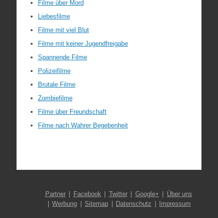
Filme über Mord
Liebesfilme
Filme mit viel Blut
Filme mit keiner Jugendfreigabe
Spannende Filme
Polizeifilme
Brutale Filme
Zombiefilme
Filme über Freundschaft
Filme nach Wahrer Begebenheit
Partner
Facebook
Twitter
Google+
Über uns
Werbung
Sitemap
Datenschutz
Impressum