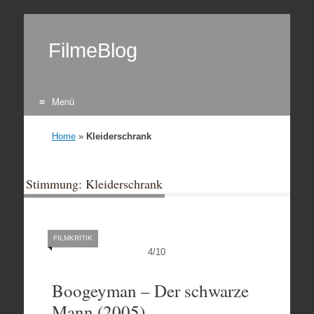
FilmeBlog
Menü
Zum Inhalt springen
Home
»
Kleiderschrank
Stimmung: Kleiderschrank
FILMKRITIK
4
/
10
Boogeyman – Der schwarze
Mann (2005)