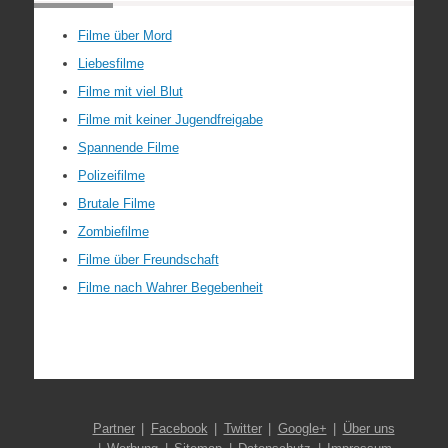
Filme über Mord
Liebesfilme
Filme mit viel Blut
Filme mit keiner Jugendfreigabe
Spannende Filme
Polizeifilme
Brutale Filme
Zombiefilme
Filme über Freundschaft
Filme nach Wahrer Begebenheit
Partner
Facebook
Twitter
Google+
Über uns