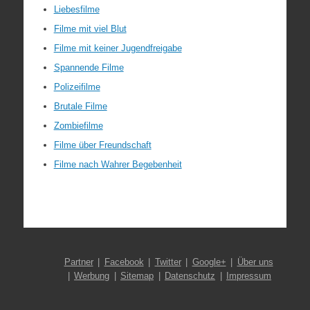
Liebesfilme
Filme mit viel Blut
Filme mit keiner Jugendfreigabe
Spannende Filme
Polizeifilme
Brutale Filme
Zombiefilme
Filme über Freundschaft
Filme nach Wahrer Begebenheit
Partner
Facebook
Twitter
Google+
Über uns
Werbung
Sitemap
Datenschutz
Impressum