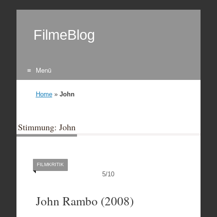
FilmeBlog
Menü
Zum Inhalt springen
Home
»
John
Stimmung: John
FILMKRITIK
5
/
10
John Rambo (2008)