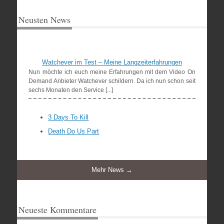
Neusten News
Watchever im Test – Meine Langzeiterfahrungen
Nun möchte ich euch meine Erfahrungen mit dem Video On
Demand Anbieter Watchever schildern. Da ich nun schon seit
sechs Monaten den Service [...]
3 Days To Kill
Death Do Us Part
Mehr News →
Neueste Kommentare