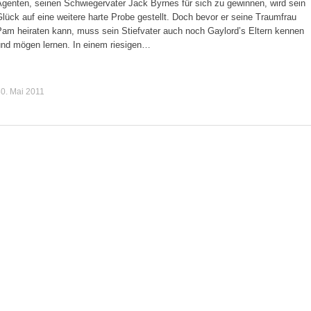
Agenten, seinen Schwiegervater Jack Byrnes für sich zu gewinnen, wird sein
lück auf eine weitere harte Probe gestellt. Doch bevor er seine Traumfrau
Pam heiraten kann, muss sein Stiefvater auch noch Gaylord’s Eltern kennen
und mögen lernen. In einem riesigen…
0. Mai 2011