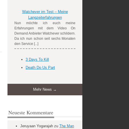
Watchever im Test – Meine
Langzeiterfahrungen
Nun möchte ich euch meine
Erfahrungen mit dem Video On
Demand Anbieter Watchever schildern.
Da ich nun schon seit sechs Monaten
den Service [...]
3 Days To Kill
Death Do Us Part
Mehr News →
Neueste Kommentare
Jeruyaan Yogarajah
zu
The Man