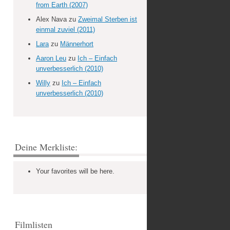
from Earth (2007)
Alex Nava
zu
Zweimal Sterben ist
einmal zuviel (2011)
Lara
zu
Männerhort
Aaron Leu
zu
Ich – Einfach
unverbesserlich (2010)
Willy
zu
Ich – Einfach
unverbesserlich (2010)
Deine Merkliste:
Your favorites will be here.
Filmlisten