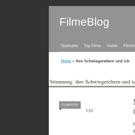
FilmeBlog
Zum Inhalt springen
Startseite
Top Filme
Genre
Filmkr
Home
»
ihre Schwiegereltern und ich
Stimmung: ihre Schwiegereltern und i
FILMKRITIK
7
/
10
g