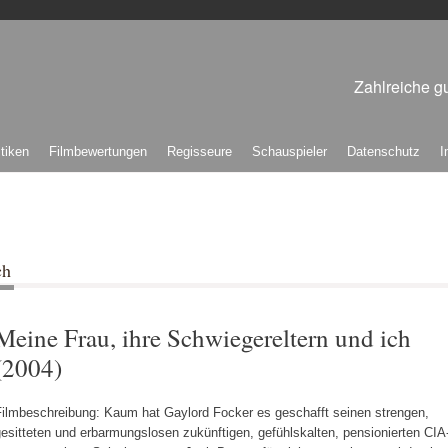
Zahlreiche gu
itiken
Filmbewertungen
Regisseure
Schauspieler
Datenschutz
I
ch
Meine Frau, ihre Schwiegereltern und ich
(2004)
Filmbeschreibung: Kaum hat Gaylord Focker es geschafft seinen strengen,
esitteten und erbarmungslosen zukünftigen, gefühlskalten, pensionierten CIA