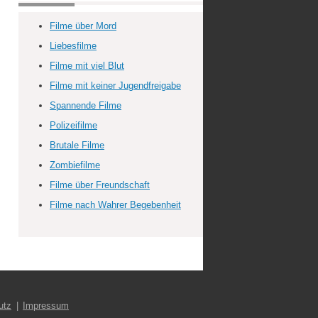
Filme über Mord
Liebesfilme
Filme mit viel Blut
Filme mit keiner Jugendfreigabe
Spannende Filme
Polizeifilme
Brutale Filme
Zombiefilme
Filme über Freundschaft
Filme nach Wahrer Begebenheit
utz
Impressum