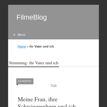
FilmeBlog
Menü
Zum Inhalt springen
Home
»
ihr Vater und ich
Stimmung: ihr Vater und ich
FILMKRITIK
7
/
10
Meine Frau, ihre
Schwiegereltern und ich