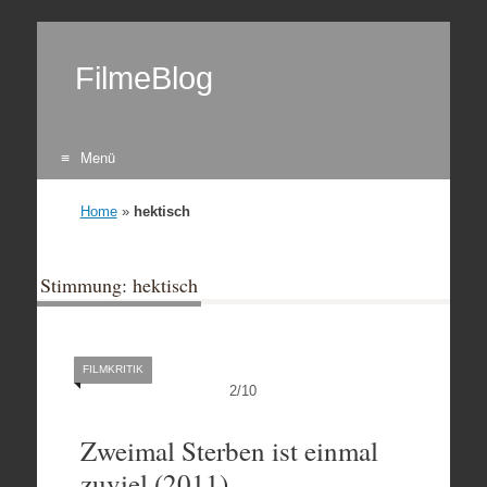
FilmeBlog
Menü
Zum Inhalt springen
Home
»
hektisch
Stimmung: hektisch
FILMKRITIK
2
/
10
Zweimal Sterben ist einmal
zuviel (2011)