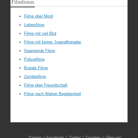
Filmlisten
Filme über Mord
Liebesfilme
Filme mit viel Blut
Filme mit keiner Jugendfreigabe
Spannende Filme
Polizeifilme
Brutale Filme
Zombiefilme
Filme über Freundschaft
Filme nach Wahrer Begebenheit
Partner
Facebook
Twitter
Google+
Über uns