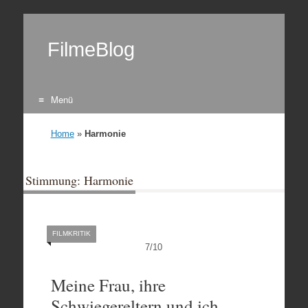
FilmeBlog
Menü
Zum Inhalt springen
Home
»
Harmonie
Stimmung: Harmonie
FILMKRITIK
7
/
10
Meine Frau, ihre
Schwiegereltern und ich