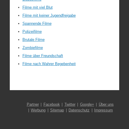
Filme mit viel Blut
Filme mit keiner Jugendfreigabe
Spannende Filme
Polizeifilme
Brutale Filme
Zombiefilme
Filme über Freundschaft
Filme nach Wahrer Begebenheit
Partner
Facebook
Twitter
Google+
Über uns
Werbung
Sitemap
Datenschutz
Impressum