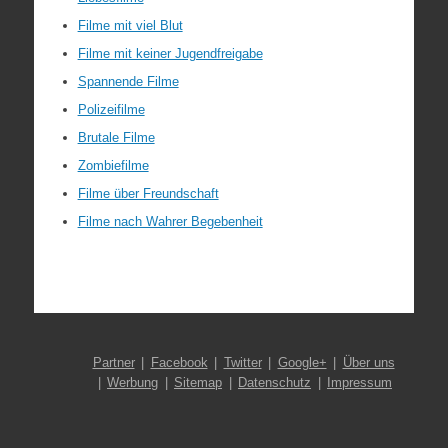
Filme mit viel Blut
Filme mit keiner Jugendfreigabe
Spannende Filme
Polizeifilme
Brutale Filme
Zombiefilme
Filme über Freundschaft
Filme nach Wahrer Begebenheit
Partner
Facebook
Twitter
Google+
Über uns
Werbung
Sitemap
Datenschutz
Impressum