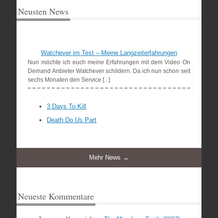
Neusten News
Watchever im Test – Meine Langzeiterfahrungen
Nun möchte ich euch meine Erfahrungen mit dem Video On
Demand Anbieter Watchever schildern. Da ich nun schon seit
sechs Monaten den Service [...]
3 Days To Kill
Death Do Us Part
Mehr News →
Neueste Kommentare