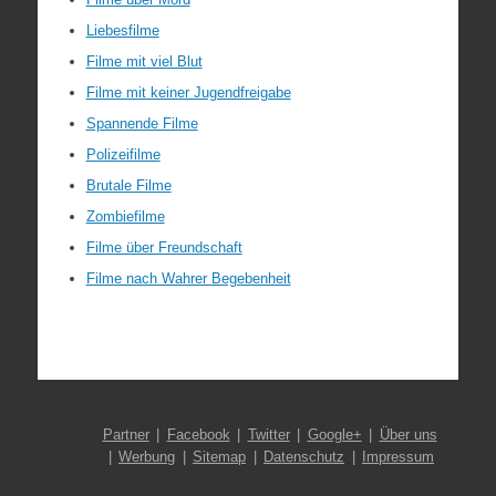
Liebesfilme
Filme mit viel Blut
Filme mit keiner Jugendfreigabe
Spannende Filme
Polizeifilme
Brutale Filme
Zombiefilme
Filme über Freundschaft
Filme nach Wahrer Begebenheit
Partner
Facebook
Twitter
Google+
Über uns
Werbung
Sitemap
Datenschutz
Impressum