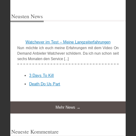
Neusten News
Watchever im Test – Meine Langzeiterfahrungen
Nun möchte ich euch meine Erfahrungen mit dem Video On
Demand Anbieter Watchever schildern. Da ich nun schon seit
sechs Monaten den Service [...]
3 Days To Kill
Death Do Us Part
Mehr News →
Neueste Kommentare