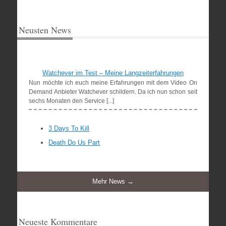
Neusten News
Watchever im Test – Meine Langzeiterfahrungen
Nun möchte ich euch meine Erfahrungen mit dem Video On
Demand Anbieter Watchever schildern. Da ich nun schon seit
sechs Monaten den Service [...]
3 Days To Kill
Death Do Us Part
Mehr News →
Neueste Kommentare