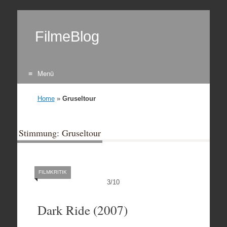
FilmeBlog
Menü
Zum Inhalt springen
Home
»
Gruseltour
Stimmung: Gruseltour
FILMKRITIK
3
/
10
Dark Ride (2007)