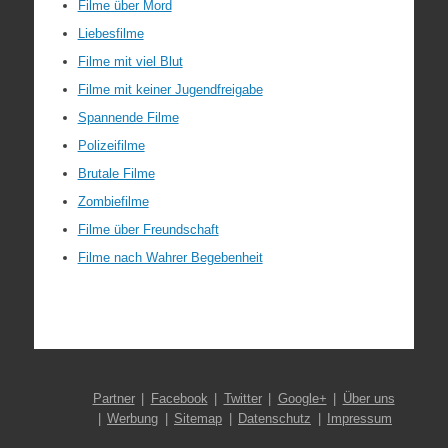
Filme über Mord
Liebesfilme
Filme mit viel Blut
Filme mit keiner Jugendfreigabe
Spannende Filme
Polizeifilme
Brutale Filme
Zombiefilme
Filme über Freundschaft
Filme nach Wahrer Begebenheit
Partner
Facebook
Twitter
Google+
Über uns
Werbung
Sitemap
Datenschutz
Impressum