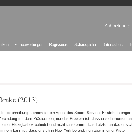
Zahlreiche gu
itiken
Filmbewertungen
Regisseure
Schauspieler
Datenschutz
I
Brake (2013)
ilmbeschreibung: Jeremy ist ein Agent des Secret-Service. Er steht in enger
Verbindung mit dem Präsidenten, nur das Problem ist, dass er sich momentan
n einer Plexiglasbox befindet und nicht rauskommt. Das Letzte, an das er sic
rinnern kann ist, dass er sich in New York befand, nun aber in einer Kiste