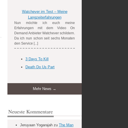
Watchever im Test – Meine
Langzeiterfahrungen
Nun möchte ich euch meine
Erfahrungen mit dem Video On
Demand Anbieter Watchever schildern.
Da ich nun schon seit sechs Monaten
den Service [...]
3 Days To Kill
Death Do Us Part
Mehr News →
Neueste Kommentare
Jeruyaan Yogarajah
zu
The Man