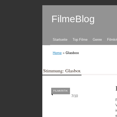
FilmeBlog
Zum Inhalt springen
Startseite
Top Filme
Genre
Filmkr
Home
»
Glasbox
Stimmung: Glasbox
FILMKRITIK
7
/
10
F
i
e