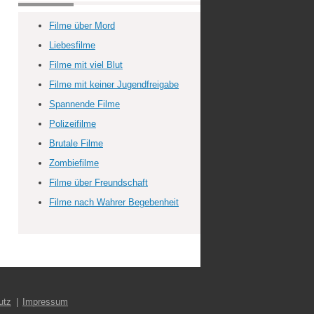
Filme über Mord
Liebesfilme
Filme mit viel Blut
Filme mit keiner Jugendfreigabe
Spannende Filme
Polizeifilme
Brutale Filme
Zombiefilme
Filme über Freundschaft
Filme nach Wahrer Begebenheit
utz
Impressum