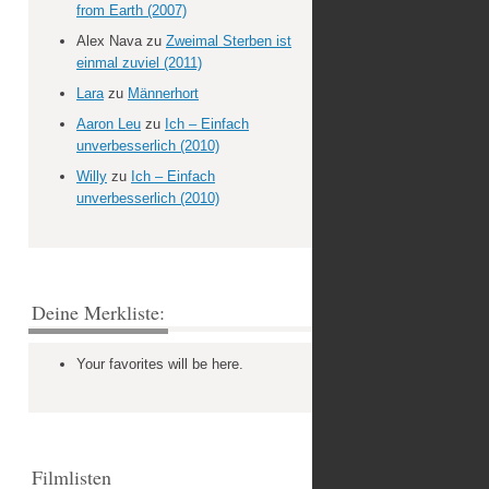
from Earth (2007)
Alex Nava
zu
Zweimal Sterben ist
einmal zuviel (2011)
Lara
zu
Männerhort
Aaron Leu
zu
Ich – Einfach
unverbesserlich (2010)
Willy
zu
Ich – Einfach
unverbesserlich (2010)
Deine Merkliste:
Your favorites will be here.
Filmlisten