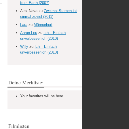
from Earth (2007)
Alex Nava
zu
Zweimal Sterben ist
einmal zuviel (2011)
Lara
zu
Männerhort
Aaron Leu
zu
Ich – Einfach
unverbesserlich (2010)
Willy
zu
Ich – Einfach
unverbesserlich (2010)
Deine Merkliste:
Your favorites will be here.
Filmlisten