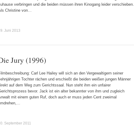
zuhause verbringen und die beiden müssen ihren Kinogang leider verschieben.
Als Christine von…
9. Juni 2013
Die Jury (1996)
ilmbeschreibung: Carl Lee Hailey will sich an den Vergewaltigern seiner
zehnjährigen Tochter rächen und erschießt die beiden weißen jungen Männer
irekt auf dem Weg zum Gerichtssaal. Nun steht ihm ein unfairer
erichtsprozess bevor. Jack ist ein alter bekannter von ihm und zugleich
Anwalt mit einem guten Ruf, doch auch er muss jeden Cent zweimal
umdrehen,…
10. September 2011