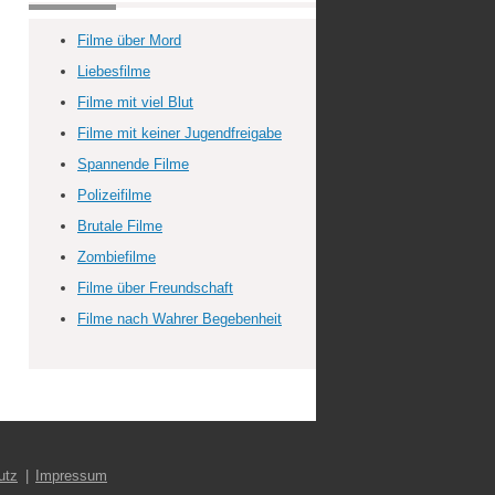
Filme über Mord
Liebesfilme
Filme mit viel Blut
Filme mit keiner Jugendfreigabe
Spannende Filme
Polizeifilme
Brutale Filme
Zombiefilme
Filme über Freundschaft
Filme nach Wahrer Begebenheit
utz
Impressum