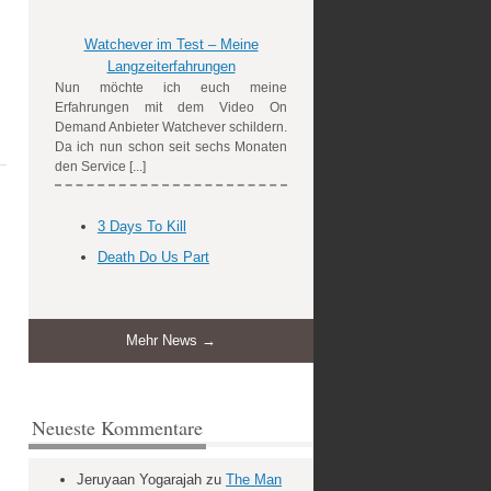
Watchever im Test – Meine
Langzeiterfahrungen
Nun möchte ich euch meine
Erfahrungen mit dem Video On
Demand Anbieter Watchever schildern.
Da ich nun schon seit sechs Monaten
den Service [...]
3 Days To Kill
Death Do Us Part
Mehr News →
Neueste Kommentare
Jeruyaan Yogarajah
zu
The Man