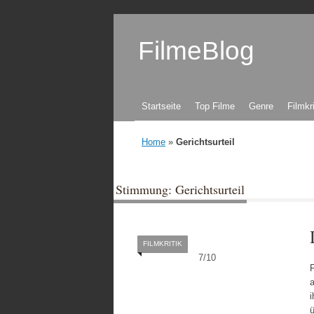
FilmeBlog
Zum Inhalt springen
Startseite
Top Filme
Genre
Filmkr
Home
»
Gerichtsurteil
Stimmung: Gerichtsurteil
FILMKRITIK
7
/
10
F
a
i
ü