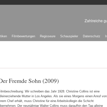
Zahlreiche gu
itiken
Filmbewertungen
Regisseure
Schauspieler
Datenschutz
I
Der Fremde Sohn (2009)
ilmbeschreibung: Wir schreiben das Jahr 1928. Christine Collins ist eine
lleinerziehende Mutter in Los Angeles. Als sie eines Morgens einen Anruf von
hrem Chef erhält, muss Christine für eine Arbeitskollegin die Schicht
bernehmen. Der neunjährige Walter Collins muss daraufhin den Tag alleine