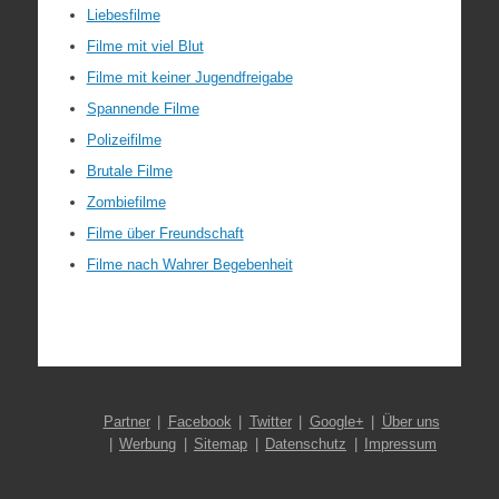
Liebesfilme
Filme mit viel Blut
Filme mit keiner Jugendfreigabe
Spannende Filme
Polizeifilme
Brutale Filme
Zombiefilme
Filme über Freundschaft
Filme nach Wahrer Begebenheit
Partner
Facebook
Twitter
Google+
Über uns
Werbung
Sitemap
Datenschutz
Impressum