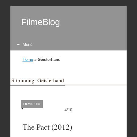
FilmeBlog
Menü
Zum Inhalt springen
Home
»
Geisterhand
Stimmung: Geisterhand
FILMKRITIK
4
/
10
The Pact (2012)