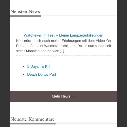
Neusten News
Watchever im Test – Meine Langzeiterfahrungen
Nun möchte ich euch meine Erfahrungen mit dem Video On
Demand Anbieter Watchever schildern. Da ich nun schon seit
sechs Monaten den Service [...]
3 Days To Kill
Death Do Us Part
Mehr News →
Neueste Kommentare