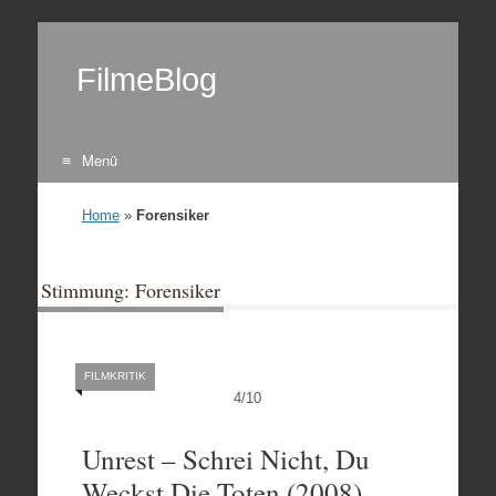
FilmeBlog
Menü
Zum Inhalt springen
Home
»
Forensiker
Stimmung: Forensiker
FILMKRITIK
4
/
10
Unrest – Schrei Nicht, Du
Weckst Die Toten (2008)