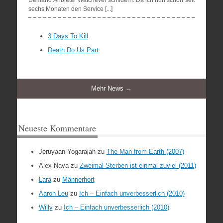
Demand Anbieter Watchever schildern. Da ich nun schon seit
sechs Monaten den Service [...]
3 Days To Kill
Death Do Us Part
Mehr News →
Neueste Kommentare
Jeruyaan Yogarajah
zu
The Man from Earth (2007)
Alex Nava
zu
Zweimal Sterben ist einmal zuviel (2011)
Lara
zu
Männerhort
Aaron Leu
zu
Ich – Einfach unverbesserlich (2010)
Willy
zu
Ich – Einfach unverbesserlich (2010)