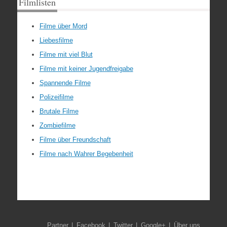
Filmlisten
Filme über Mord
Liebesfilme
Filme mit viel Blut
Filme mit keiner Jugendfreigabe
Spannende Filme
Polizeifilme
Brutale Filme
Zombiefilme
Filme über Freundschaft
Filme nach Wahrer Begebenheit
Partner
Facebook
Twitter
Google+
Über uns