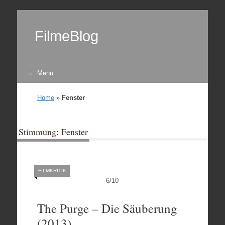
FilmeBlog
Menü
Zum Inhalt springen
Home
»
Fenster
Stimmung: Fenster
FILMKRITIK
6
/
10
The Purge – Die Säuberung
(2013)