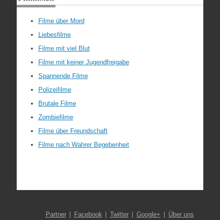
Filme über Mord
Liebesfilme
Filme mit viel Blut
Filme mit keiner Jugendfreigabe
Spannende Filme
Polizeifilme
Brutale Filme
Zombiefilme
Filme über Freundschaft
Filme nach Wahrer Begebenheit
Partner
Facebook
Twitter
Google+
Über uns