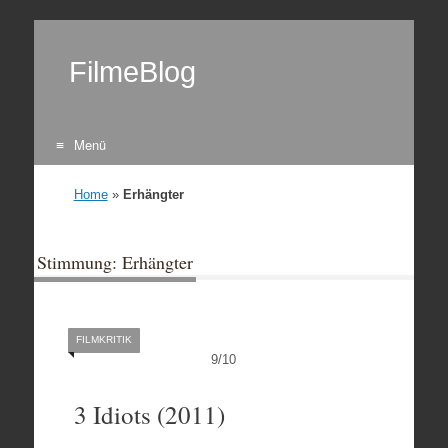
FilmeBlog
Menü
Zum Inhalt springen
Home
»
Erhängter
Stimmung: Erhängter
FILMKRITIK
9
/
10
3 Idiots (2011)