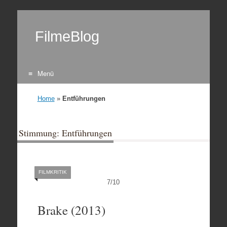
FilmeBlog
Menü
Zum Inhalt springen
Home
»
Entführungen
Stimmung: Entführungen
FILMKRITIK
7
/
10
Brake (2013)