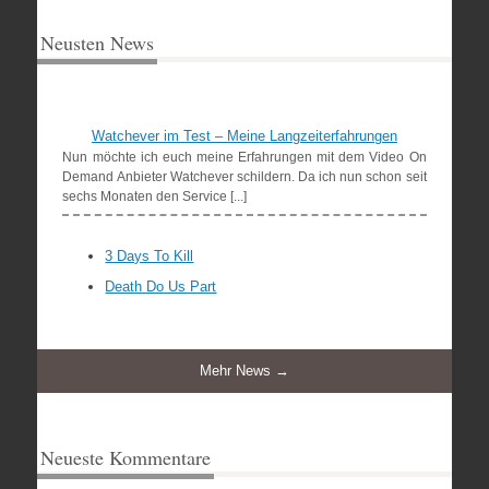
Neusten News
Watchever im Test – Meine Langzeiterfahrungen
Nun möchte ich euch meine Erfahrungen mit dem Video On
Demand Anbieter Watchever schildern. Da ich nun schon seit
sechs Monaten den Service [...]
3 Days To Kill
Death Do Us Part
Mehr News →
Neueste Kommentare