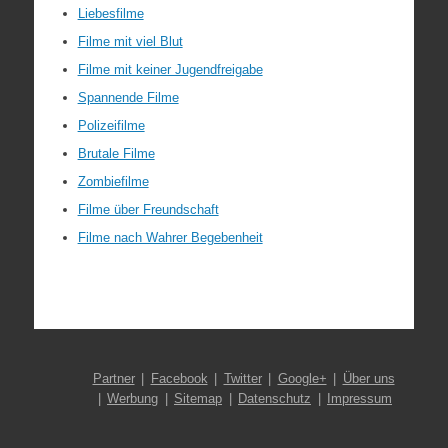
Liebesfilme
Filme mit viel Blut
Filme mit keiner Jugendfreigabe
Spannende Filme
Polizeifilme
Brutale Filme
Zombiefilme
Filme über Freundschaft
Filme nach Wahrer Begebenheit
Partner
Facebook
Twitter
Google+
Über uns
Werbung
Sitemap
Datenschutz
Impressum