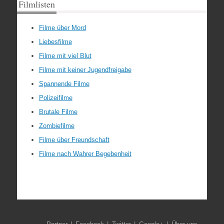
Filmlisten
Filme über Mord
Liebesfilme
Filme mit viel Blut
Filme mit keiner Jugendfreigabe
Spannende Filme
Polizeifilme
Brutale Filme
Zombiefilme
Filme über Freundschaft
Filme nach Wahrer Begebenheit