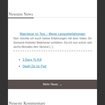
Neusten News
Watchever im Test – Meine Langzeiterfahrungen
Nun möchte ich euch meine Erfahrungen mit dem Video On
Demand Anbieter Watchever schildern. Da ich nun schon seit
sechs Monaten den Service [...]
3 Days To Kill
Death Do Us Part
Mehr News →
Neueste Kommentare