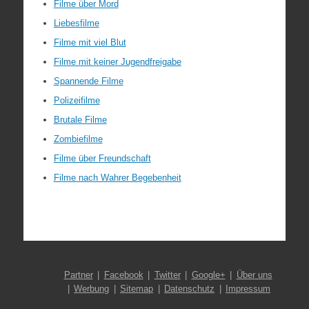
Filme über Mord
Liebesfilme
Filme mit viel Blut
Filme mit keiner Jugendfreigabe
Spannende Filme
Polizeifilme
Brutale Filme
Zombiefilme
Filme über Freundschaft
Filme nach Wahrer Begebenheit
Partner
Facebook
Twitter
Google+
Über uns
Werbung
Sitemap
Datenschutz
Impressum