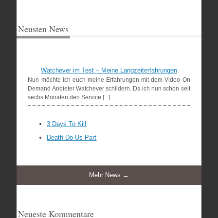
Neusten News
Watchever im Test – Meine Langzeiterfahrungen
Nun möchte ich euch meine Erfahrungen mit dem Video On
Demand Anbieter Watchever schildern. Da ich nun schon seit
sechs Monaten den Service [...]
3 Days To Kill
Death Do Us Part
Mehr News →
Neueste Kommentare