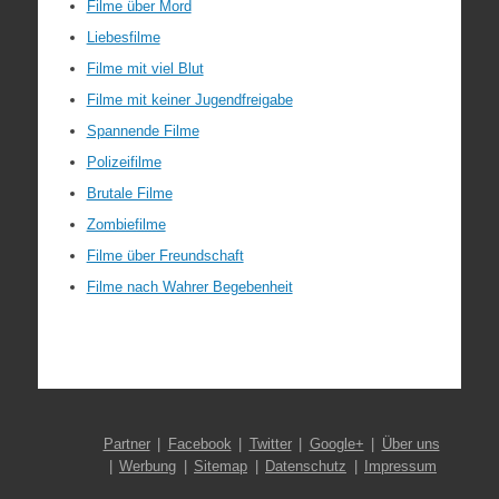
Filme über Mord
Liebesfilme
Filme mit viel Blut
Filme mit keiner Jugendfreigabe
Spannende Filme
Polizeifilme
Brutale Filme
Zombiefilme
Filme über Freundschaft
Filme nach Wahrer Begebenheit
Partner
Facebook
Twitter
Google+
Über uns
Werbung
Sitemap
Datenschutz
Impressum