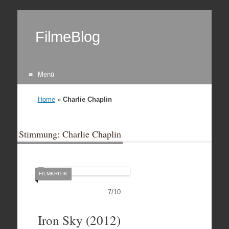
FilmeBlog
Menü
Zum Inhalt springen
Home
»
Charlie Chaplin
Stimmung: Charlie Chaplin
FILMKRITIK
7
/
10
Iron Sky (2012)