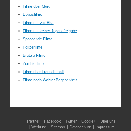
Filme über Mord
Liebesfilme
Filme mit viel Blut
Filme mit keiner Jugendfreigabe
Spannende Filme
Polizeifilme
Brutale Filme
Zombiefilme
Filme über Freundschaft
Filme nach Wahrer Begebenheit
Partner
Facebook
Twitter
Google+
Über uns
Werbung
Sitemap
Datenschutz
Impressum