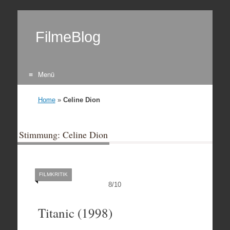
FilmeBlog
Menü
Zum Inhalt springen
Home
»
Celine Dion
Stimmung: Celine Dion
FILMKRITIK
8
/
10
Titanic (1998)