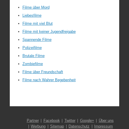
Filme über Mord
Liebesfilme
Filme mit viel Blut
Filme mit keiner Jugendfreigabe
Spannende Filme
Polizeifilme
Brutale Filme
Zombiefilme
Filme über Freundschaft
Filme nach Wahrer Begebenheit
Partner
Facebook
Twitter
Google+
Über uns
Werbung
Sitemap
Datenschutz
Impressum