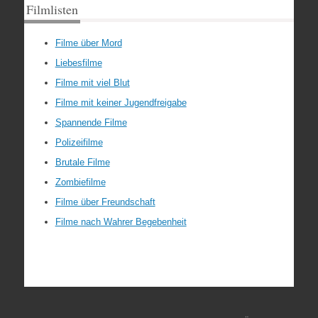
Filmlisten
Filme über Mord
Liebesfilme
Filme mit viel Blut
Filme mit keiner Jugendfreigabe
Spannende Filme
Polizeifilme
Brutale Filme
Zombiefilme
Filme über Freundschaft
Filme nach Wahrer Begebenheit