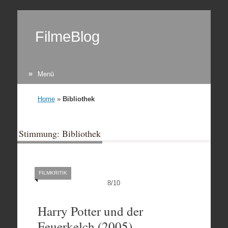
FilmeBlog
Menü
Zum Inhalt springen
Home
»
Bibliothek
Stimmung: Bibliothek
FILMKRITIK
8
/
10
Harry Potter und der
Feuerkelch (2005)