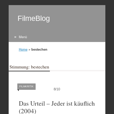
FilmeBlog
Menü
Zum Inhalt springen
Home
»
bestechen
Stimmung: bestechen
FILMKRITIK
8
/
10
Das Urteil – Jeder ist käuflich
(2004)