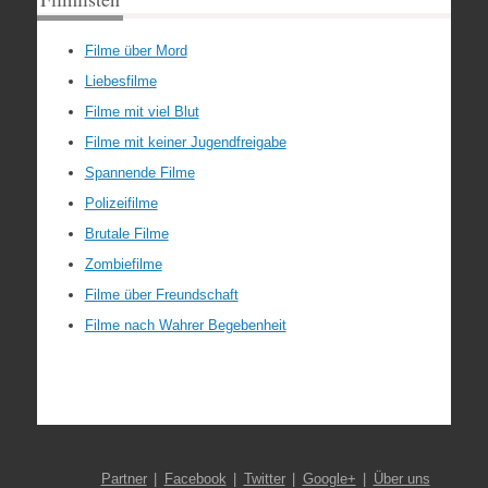
Filme über Mord
Liebesfilme
Filme mit viel Blut
Filme mit keiner Jugendfreigabe
Spannende Filme
Polizeifilme
Brutale Filme
Zombiefilme
Filme über Freundschaft
Filme nach Wahrer Begebenheit
Partner
Facebook
Twitter
Google+
Über uns