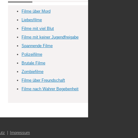
Filme über Mord
Liebesfilme
Filme mit viel Blut
Filme mit keiner Jugendfreigabe
Spannende Filme
Polizeifilme
Brutale Filme
Zombiefilme
Filme über Freundschaft
Filme nach Wahrer Begebenheit
utz
Impressum