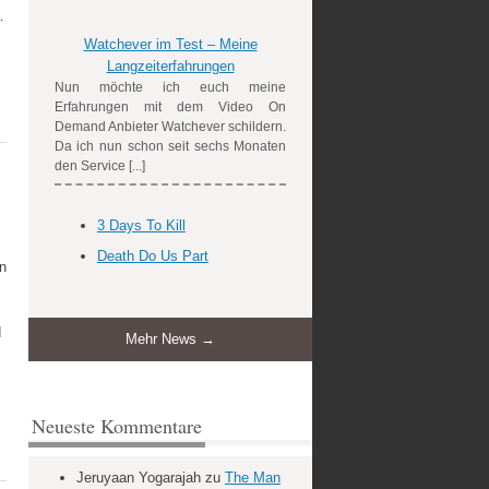
…
Watchever im Test – Meine
Langzeiterfahrungen
Nun möchte ich euch meine
Erfahrungen mit dem Video On
Demand Anbieter Watchever schildern.
Da ich nun schon seit sechs Monaten
den Service [...]
3 Days To Kill
Death Do Us Part
n
d
Mehr News →
Neueste Kommentare
Jeruyaan Yogarajah
zu
The Man