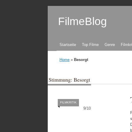
FilmeBlog
Zum Inhalt springen
Startseite
Top Filme
Genre
Filmkr
Home
»
Besorgt
Stimmung: Besorgt
FILMKRITIK
9
/
10
s
D