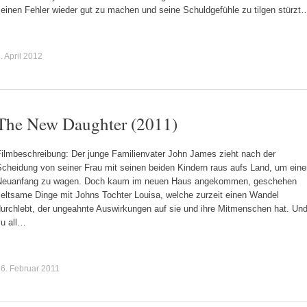
seinen Fehler wieder gut zu machen und seine Schuldgefühle zu tilgen stürzt
. April 2012
The New Daughter (2011)
Filmbeschreibung: Der junge Familienvater John James zieht nach der
Scheidung von seiner Frau mit seinen beiden Kindern raus aufs Land, um eine
Neuanfang zu wagen. Doch kaum im neuen Haus angekommen, geschehen
seltsame Dinge mit Johns Tochter Louisa, welche zurzeit einen Wandel
durchlebt, der ungeahnte Auswirkungen auf sie und ihre Mitmenschen hat. Un
zu all…
6. Februar 2011