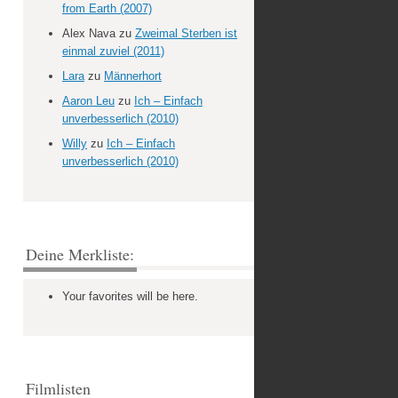
from Earth (2007)
Alex Nava
zu
Zweimal Sterben ist
einmal zuviel (2011)
Lara
zu
Männerhort
Aaron Leu
zu
Ich – Einfach
unverbesserlich (2010)
Willy
zu
Ich – Einfach
unverbesserlich (2010)
Deine Merkliste:
Your favorites will be here.
Filmlisten