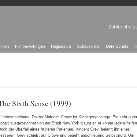
Zahlreiche gu
itiken
Filmbewertungen
Regisseure
Schauspieler
Datenschutz
I
The Sixth Sense (1999)
Filmbeschreibung: Doktor Malcolm Crowe ist Kinderpsychologe. Ein sehr gute
ogar; ausgezeichnet von der Stadt New York glaubt er, er könne jedem helfen
och der Überfall eines früheren Patienten, Vincent Grey, belehrt ihn eines
besseren. Grey schießt auf Crowe und begeht anschließend Selbstmord. Um