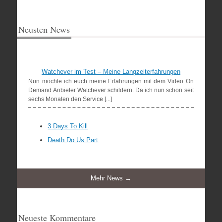
Neusten News
Watchever im Test – Meine Langzeiterfahrungen
Nun möchte ich euch meine Erfahrungen mit dem Video On
Demand Anbieter Watchever schildern. Da ich nun schon seit
sechs Monaten den Service [...]
3 Days To Kill
Death Do Us Part
Mehr News →
Neueste Kommentare