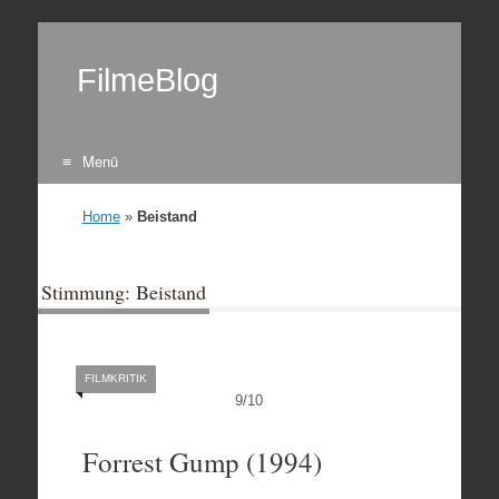
FilmeBlog
Menü
Zum Inhalt springen
Home
»
Beistand
Stimmung: Beistand
FILMKRITIK
9
/
10
Forrest Gump (1994)