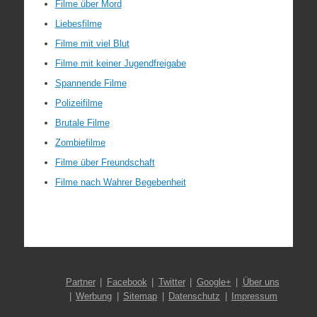
Filme über Mord
Liebesfilme
Filme mit viel Blut
Filme mit keiner Jugendfreigabe
Spannende Filme
Polizeifilme
Brutale Filme
Zombiefilme
Filme über Freundschaft
Filme nach Wahrer Begebenheit
Partner
Facebook
Twitter
Google+
Über uns
Werbung
Sitemap
Datenschutz
Impressum