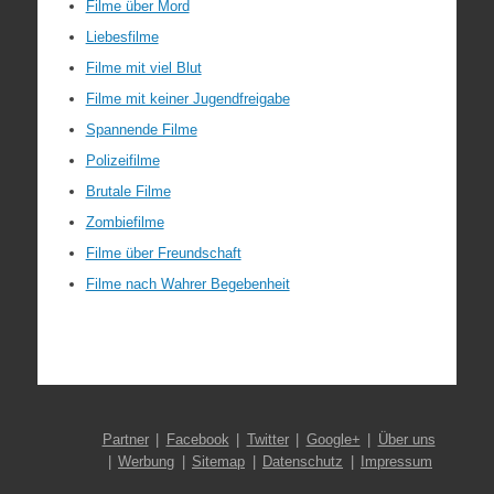
Filme über Mord
Liebesfilme
Filme mit viel Blut
Filme mit keiner Jugendfreigabe
Spannende Filme
Polizeifilme
Brutale Filme
Zombiefilme
Filme über Freundschaft
Filme nach Wahrer Begebenheit
Partner
Facebook
Twitter
Google+
Über uns
Werbung
Sitemap
Datenschutz
Impressum