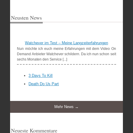
Neusten News
Watchever im Test – Meine Langzeiterfahrungen
Nun möchte ich euch meine Erfahrungen mit dem Video On
Demand Anbieter Watchever schildern. Da ich nun schon seit
sechs Monaten den Service [...]
3 Days To Kill
Death Do Us Part
Mehr News →
Neueste Kommentare