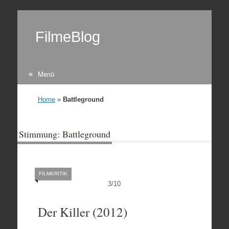
FilmeBlog
Menü
Zum Inhalt springen
Home
»
Battleground
Stimmung: Battleground
FILMKRITIK
3
/
10
Der Killer (2012)