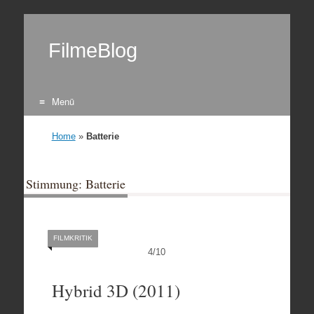
FilmeBlog
Menü
Zum Inhalt springen
Home
»
Batterie
Stimmung: Batterie
FILMKRITIK
4
/
10
Hybrid 3D (2011)