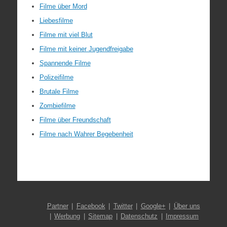
Filme über Mord
Liebesfilme
Filme mit viel Blut
Filme mit keiner Jugendfreigabe
Spannende Filme
Polizeifilme
Brutale Filme
Zombiefilme
Filme über Freundschaft
Filme nach Wahrer Begebenheit
Partner
Facebook
Twitter
Google+
Über uns
Werbung
Sitemap
Datenschutz
Impressum