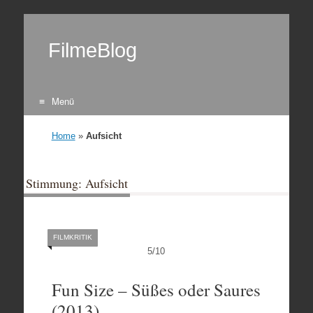
FilmeBlog
Menü
Zum Inhalt springen
Home
»
Aufsicht
Stimmung: Aufsicht
FILMKRITIK
5
/
10
Fun Size – Süßes oder Saures
(2013)