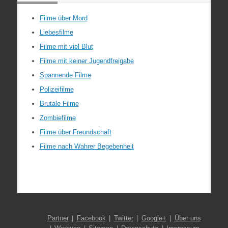
Filme über Mord
Liebesfilme
Filme mit viel Blut
Filme mit keiner Jugendfreigabe
Spannende Filme
Polizeifilme
Brutale Filme
Zombiefilme
Filme über Freundschaft
Filme nach Wahrer Begebenheit
Partner
Facebook
Twitter
Google+
Über uns