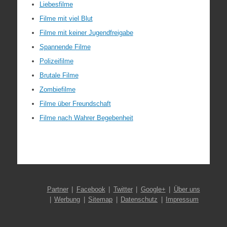
Liebesfilme
Filme mit viel Blut
Filme mit keiner Jugendfreigabe
Spannende Filme
Polizeifilme
Brutale Filme
Zombiefilme
Filme über Freundschaft
Filme nach Wahrer Begebenheit
Partner
Facebook
Twitter
Google+
Über uns
Werbung
Sitemap
Datenschutz
Impressum