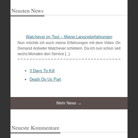
Neusten News
Watchever im Test – Meine Langzeiterfahrungen
Nun möchte ich euch meine Erfahrungen mit dem Video On
Demand Anbieter Watchever schildern. Da ich nun schon seit
sechs Monaten den Service [...]
3 Days To Kill
Death Do Us Part
Mehr News →
Neueste Kommentare