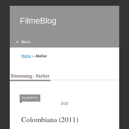
FilmeBlog
Menü
Zum Inhalt springen
Home
»
Atelier
Stimmung: Atelier
FILMKRITIK
3
/
10
Colombiana (2011)